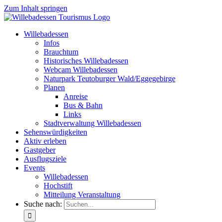
Zum Inhalt springen
Willebadessen
Infos
Brauchtum
Historisches Willebadessen
Webcam Willebadessen
Naturpark Teutoburger Wald/Eggegebirge
Planen
Anreise
Bus & Bahn
Links
Stadtverwaltung Willebadessen
Sehenswürdigkeiten
Aktiv erleben
Gastgeber
Ausflugsziele
Events
Willebadessen
Hochstift
Mitteilung Veranstaltung
Suche nach: