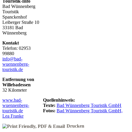
Touristik-Info
Bad Wünnenberg
Touristik
Spanckenhof
Leiberger Straße 10
33181 Bad
Wünnenberg
Kontakt
Telefon: 02953
99880
info@bad-
wuennenberg-
touristik.de
Entfernung von
Willebadessen
32 Kilometer
www.bad-
Quellenhinweis:
wuennenberg-
Texte:
Bad Wünnenberg Touristik GmbH
touristik.de
Fotos:
Bad Wünnenberg Touristik GmbH,
Lea Franke
Drucken