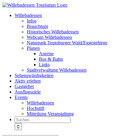
Zum
Inhalt
Willebadessen
springen
Infos
Brauchtum
Historisches Willebadessen
Webcam Willebadessen
Naturpark Teutoburger Wald/Eggegebirge
Planen
Anreise
Bus & Bahn
Links
Stadtverwaltung Willebadessen
Sehenswürdigkeiten
Aktiv erleben
Gastgeber
Ausflugsziele
Events
Willebadessen
Hochstift
Mitteilung Veranstaltung
Suche
nach: