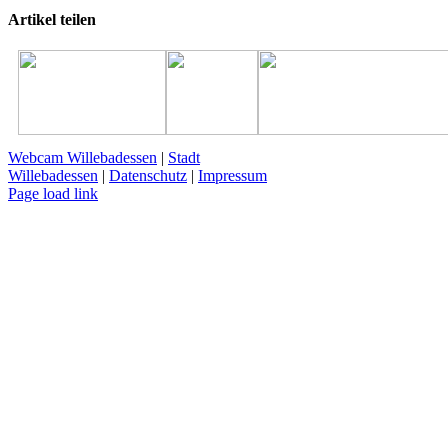
Artikel teilen
Facebook
X
Reddit
LinkedIn
WhatsApp
Pinterest
Vk
E-
Mail
Webcam Willebadessen
|
Stadt
Willebadessen
|
Datenschutz
|
Impressum
Facebook
X
YouTube
Page load link
Nach
oben