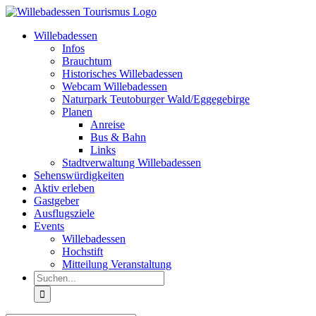
Zum
Inhalt
Willebadessen
springen
Infos
Brauchtum
Historisches Willebadessen
Webcam Willebadessen
Naturpark Teutoburger Wald/Eggegebirge
Planen
Anreise
Bus & Bahn
Links
Stadtverwaltung Willebadessen
Sehenswürdigkeiten
Aktiv erleben
Gastgeber
Ausflugsziele
Events
Willebadessen
Hochstift
Mitteilung Veranstaltung
Suche
nach: