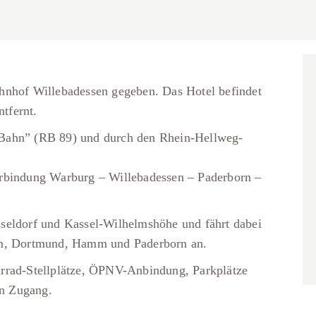
hnhof Willebadessen gegeben. Das Hotel befindet
tfernt.
-Bahn” (RB 89) und durch den Rhein-Hellweg-
erbindung Warburg – Willebadessen – Paderborn –
seldorf und Kassel-Wilhelmshöhe und fährt dabei
um, Dortmund, Hamm und Paderborn an.
rrad-Stellplätze, ÖPNV-Anbindung, Parkplätze
en Zugang.