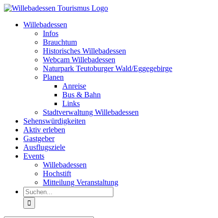
Zum
Inhalt
Willebadessen
springen
Infos
Brauchtum
Historisches Willebadessen
Webcam Willebadessen
Naturpark Teutoburger Wald/Eggegebirge
Planen
Anreise
Bus & Bahn
Links
Stadtverwaltung Willebadessen
Sehenswürdigkeiten
Aktiv erleben
Gastgeber
Ausflugsziele
Events
Willebadessen
Hochstift
Mitteilung Veranstaltung
Suche
nach: