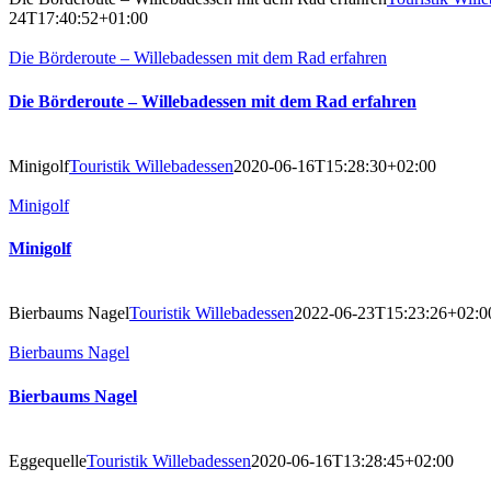
24T17:40:52+01:00
Die Börderoute – Willebadessen mit dem Rad erfahren
Die Börderoute – Willebadessen mit dem Rad erfahren
Minigolf
Touristik Willebadessen
2020-06-16T15:28:30+02:00
Minigolf
Minigolf
Bierbaums Nagel
Touristik Willebadessen
2022-06-23T15:23:26+02:0
Bierbaums Nagel
Bierbaums Nagel
Eggequelle
Touristik Willebadessen
2020-06-16T13:28:45+02:00