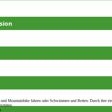
ssion
- und Mountainbike fahren oder Schwimmen und Reiten: Durch ihre ei
ivitäten.
n.