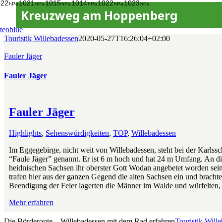
Kreuzweg am Hoppenberg
teoblue
Touristik Willebadessen
2020-05-27T16:26:04+02:00
Fauler Jäger
Fauler Jäger
Fauler Jäger
Highlights
,
Sehenswürdigkeiten
,
TOP
,
Willebadessen
Im Eggegebirge, nicht weit von Willebadessen, steht bei der Karlssc
“Faule Jäger” genannt. Er ist 6 m hoch und hat 24 m Umfang. An die
heidnischen Sachsen ihr oberster Gott Wodan angebetet worden sein.
trafen hier aus der ganzen Gegend die alten Sachsen ein und bracht
Beendigung der Feier lagerten die Männer im Walde und würfelten,
Mehr erfahren
Die Börderoute – Willebadessen mit dem Rad erfahren
Touristik Will