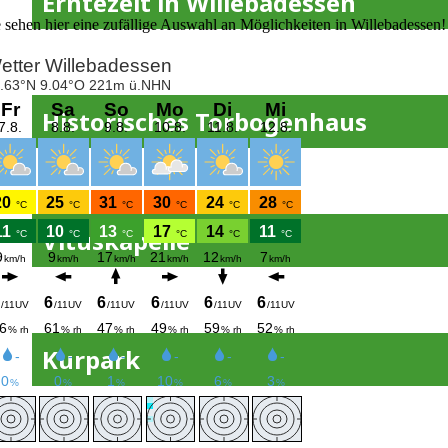
Erntezeit in Willebadessen
e sehen hier eine zufällige Auswahl an Möglichkeiten in Willebadessen!
Historisches Torbogenhaus
Vituskapelle
Kurpark