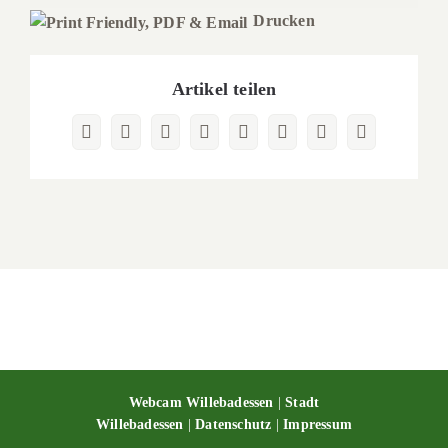
Drucken
Artikel teilen
Facebook
X
Reddit
LinkedIn
WhatsApp
Pinterest
Vk
E-
Mail
Webcam Willebadessen
|
Stadt
Willebadessen
|
Datenschutz
|
Impressum