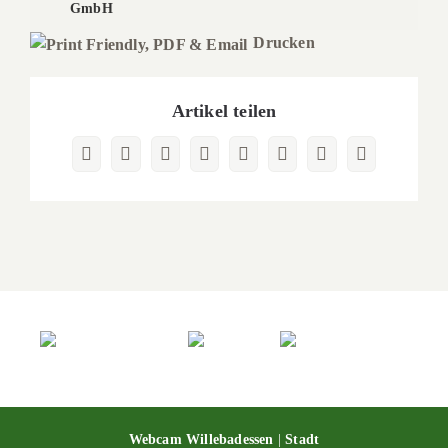
GmbH
Drucken
Artikel teilen
Facebook
X
Reddit
LinkedIn
WhatsApp
Pinterest
Vk
E-
Mail
Webcam Willebadessen
|
Stadt