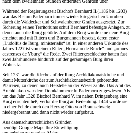
nach dem zweieinhalb Stunden entfernten Gehrden über.
Während der Regierungszeit Bischofs Bernhard II.(1186 bis 1203)
war das Bistum Paderborn immer wieder kriegerischen Unruhen
durch die Waldecker und Schwalenberger Grafen ausgesetzt. Zur
Sicherung seines Territoriums schuf Bernhard befestigte Anlagen, zu
denen auch die Iburg gehörte. Auf dem Berg wurde eine neue Burg
errichtet und mit Rittern und Burgmannen besetzt, deren erster
„Ludolfus de Iburg, ministerialis“ ist. In einer anderen Urkunde des
Jahres 1227 ist von einem Ritter „Hermann de Bracle“ und „omnes
castrenses de Yburg“ die Rede. Zwei Rittergeschlechter hatten fast
zwei Jahrhunderte hindurch auf der geräumigen Burg ihren
Wohnsitz.
Seit 1231 war die Kirche auf der Iburg Archidiakonatskirche und
damit Mutterkirche der zum Archidiakonatsbezirk gehörenden
Pfarreien, zu denen auch Herstelle an der Weser zählte. Das Amt des
Archidiakon war dem Domkämmerer in Paderborn zugewiesen. Als
um das Jahr 1320 Bischof Bernhard V. im nahen Dringenberg eine
Burg errichten ließ, verlor die Iburg an Bedeutung. 1444 wurde sie
in einer Fehde durch den Herzog Otto von Braunschweig
niedergebrannt und dann nicht wieder aufgebaut.
Aus datenschutzrechtlichen Gründen
benötigt Google Maps Ihre Einwilligung
um geladen zu werden. Mehr