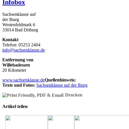
Infobox
Sachsenklause auf
der Iburg
Westenfeldmark 6
33014 Bad Driburg
Kontakt
Telefon: 05253 2404
info@sachsenklause.de
Entfernung von
Willebadessen
20 Kilometer
www.sachsenklause.de
Quellenhinweis:
Texte und Fotos:
Sachsenklause auf der Iburg
Drucken
Artikel teilen
Facebook
X
Reddit
LinkedIn
WhatsApp
Pinterest
Vk
E-
Mail