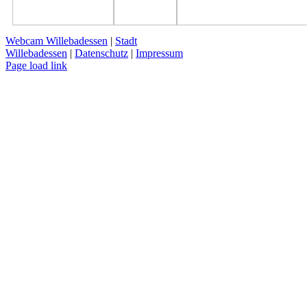
Webcam Willebadessen
|
Stadt
Willebadessen
|
Datenschutz
|
Impressum
Facebook
X
YouTube
Page load link
Nach
oben