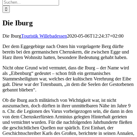
Suche
nach:
Die Iburg
Die Iburg
Touristik Willebadessen
2020-05-06T12:24:37+02:00
Der dem Eggegebirge nach Osten hin vorgelagerte Berg dürfte
bereits bei den germanischen Cheruskern, die zwischen Egge und
Harz ihren Wohnsitz hatten, besondere Bedeutung gehabt haben.
Nicht ohne Grund wird vermutet, dass die Iburg – der Name wird
als „Eibenburg“ gedeutet – schon früh ein germanisches
Stammesheiligtum war, welches der kultischen Verehrung der Eibe
galt. Diese war der Totenbaum, „in dem die Seelen der Gestorbenen
gebannt blieben“.
Ob die Iburg auch militärisch von Wichtigkeit war, ist nicht
auszumachen, doch dürften in ihrer unmittelbaren Nähe im Jahre 9
n. Chr. die Legionen des Varus vorbeigezogen sein, die dann in den
von dem Cheruskerfürsten Arminius gelegten Hinterhalt gerieten
und vernichtet wurden. Für die nachfolgenden Jahrhunderte fließen
die geschichtlichen Quellen nur spärlich. Erst Einhart, der
Geschichtsschreiber Karls des Großen, berichtete in seinen Annalen,