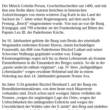
Der Mönch Gobelin Person, Geschichtsschreiber um 1400, und mit
ihm eine Reihe ältere Autoren berichten in historischen
Aufzeichnungen von einem weiteren Zug Karls in das Land der
Sachsen im 7. Jahre seiner Regierungszeit, auf dem auch die
Festung „Iborch“ eingenommen wurde. Von nun an war die Iburg
Königsgut, und 799 schenkte sie der Frankenkönig auf Bitten des
Papstes Leo III. der Paderborner Kirche.
Im 10. Jahrhundert gehörte die Iburg zum Besitz des eineinhalb
Wegstunden entfernten Kloster Heerse, einem hochadeligen
Frauenstift, das 868 vom Paderborner Bischof Luthart und seiner
Schwester Walburga gegründet worden war. Einige
Klosterangehörige zogen sich bis zu ihrem Lebensende als fromme
Einsiedlerinnen in die Einsamkeit des Berges zurück. So die in der
„passio undecim milium virginum“, cap. IV ihres „heiligmäßigen
Lebenslaufes“ wegen erwähnte Helmtrud und die in einem
Nekrolog aus dem 14. Jahrhundert genannte Nonne Ava.
Im Jahre 1134 gründete Bischof Bernhard I. auf der Iburg ein
Benediktinerinnenkloster, von dem heute noch Mauerreste
vorhanden sind. Doch schon nach wenigen Jahren verließen die
Nonnen „wegen der ungünstigen Lage des Ortes, wegen der
Unfruchtbarkeit des umliegenden Erdreichs und wegen der
Unwirtlichkeit der Wälder oder der E inöde“ den Berg und siedelten