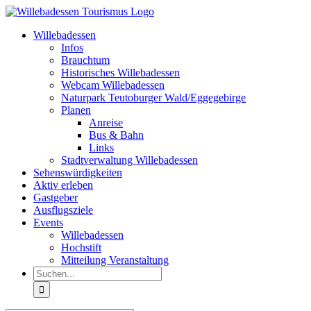
Zum
Inhalt
Willebadessen
springen
Infos
Brauchtum
Historisches Willebadessen
Webcam Willebadessen
Naturpark Teutoburger Wald/Eggegebirge
Planen
Anreise
Bus & Bahn
Links
Stadtverwaltung Willebadessen
Sehenswürdigkeiten
Aktiv erleben
Gastgeber
Ausflugsziele
Events
Willebadessen
Hochstift
Mitteilung Veranstaltung
Suche
nach: