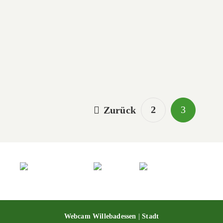
Erlesene Natur: Der Schmetterlingspfad
Erlesene Natur: Der Schmetterlingspfad
Alte Eisenbahn
Alte Eisenbahn
2
3
Zurück
Webcam Willebadessen
|
Stadt