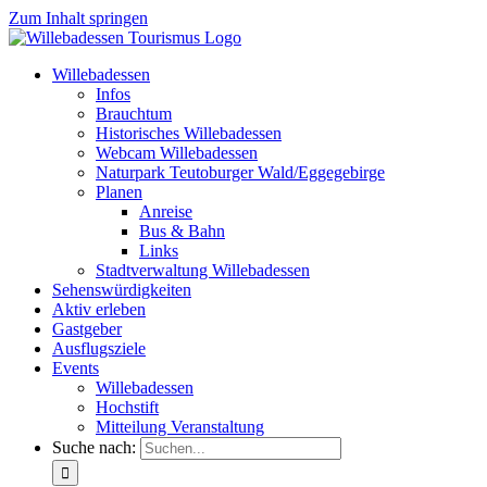
Zum Inhalt springen
Willebadessen
Infos
Brauchtum
Historisches Willebadessen
Webcam Willebadessen
Naturpark Teutoburger Wald/Eggegebirge
Planen
Anreise
Bus & Bahn
Links
Stadtverwaltung Willebadessen
Sehenswürdigkeiten
Aktiv erleben
Gastgeber
Ausflugsziele
Events
Willebadessen
Hochstift
Mitteilung Veranstaltung
Suche nach: