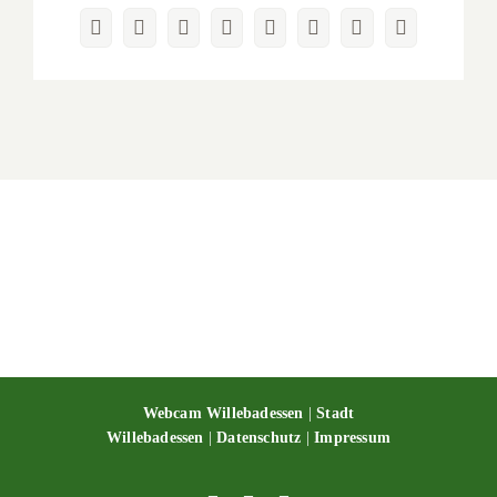
Facebook
X
Reddit
LinkedIn
WhatsApp
Pinterest
Vk
E-
Mail
Webcam Willebadessen
|
Stadt
Willebadessen
|
Datenschutz
|
Impressum