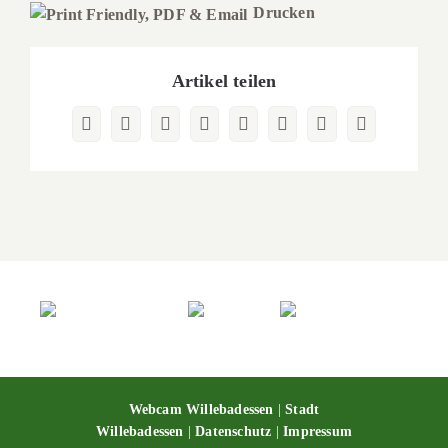
Drucken
Artikel teilen
Facebook
X
Reddit
LinkedIn
WhatsApp
Pinterest
Vk
E-
Mail
Webcam Willebadessen
|
Stadt
Willebadessen
|
Datenschutz
|
Impressum