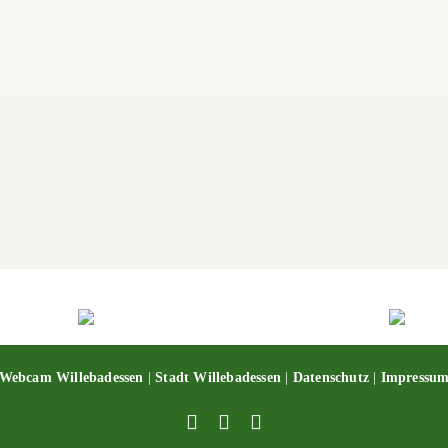
asserski Paderborn
asserski Paderborn
Webcam Willebadessen
|
Stadt Willebadessen
|
Datenschutz
|
Impressu
Facebook
X
YouTube