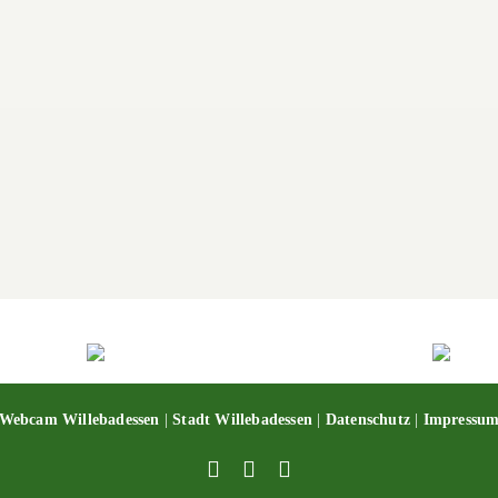
Webcam Willebadessen
|
Stadt Willebadessen
|
Datenschutz
|
Impressu
Facebook
X
YouTube