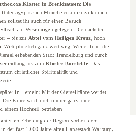
rthodoxe Kloster in Brenkhausen
: Die
aft der ägyptischen Mönche erfahren zu können,
nen solltet ihr auch für einen Besuch
yllisch am Weserbogen gelegen. Die nächsten
ter – bis zur
Abtei vom Heiligen Kreuz
, hoch
he Welt plötzlich ganz weit weg. Weiter führt die
 Diemel erhebenden Stadt Trendelburg und durch
ser entlang bis zum
Kloster Bursfelde
. Das
trum christlicher Spiritualität und
zerte.
 später in Hemeln: Mit der Gierseilfähre werdet
ht. Die Fähre wird noch immer ganz ohne
d einem Hochseil betrieben.
rkantesten Erhebung der Region vorbei, dem
 in der fast 1.000 Jahre alten Hansestadt Warburg,