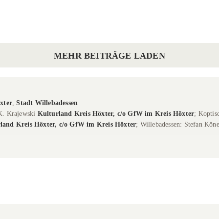
irche
Warburg
Pfarrkirche St. Vitus
Warburg
MEHR BEITRÄGE LADEN
xter
,
Stadt Willebadessen
K. Krajewski
Kulturland Kreis Höxter, c/o GfW im Kreis Höxter
; Kopti
land Kreis Höxter, c/o GfW im Kreis Höxter
; Willebadessen: Stefan Kön