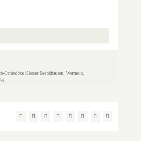
Wasserschloss
Heerse
Wasserschloss Heerse
sch-Orthodoxe Kloster Brenkhausen, Wormeln,
eke
Facebook
X
Reddit
LinkedIn
WhatsApp
Pinterest
Vk
E-
Mail