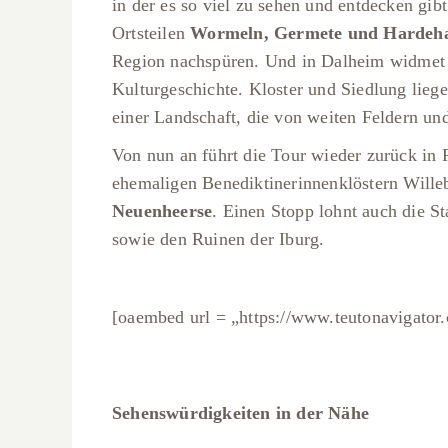
in der es so viel zu sehen und entdecken gi
Ortsteilen
Wormeln, Germete und Hardeh
Region nachspüren. Und in Dalheim widmet 
Kulturgeschichte. Kloster und Siedlung lieg
einer Landschaft, die von weiten Feldern un
Von nun an führt die Tour wieder zurück in
ehemaligen Benediktinerinnenklöstern Will
Neuenheerse
. Einen Stopp lohnt auch die S
sowie den Ruinen der Iburg.
[oaembed url = „https://www.teutonavigator.
Krippe
Sehenswürdigkeiten in der Nähe
in