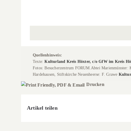
der
Pfarrk
kath.
St.
Krippe in der kath. Pfarrkirche
Pfarrkirche
Vitus
St. Vitus
St.
Vitus
Quellenhinweis:
Texte:
Kulturland Kreis Höxter, c/o GfW im Kreis Hö
Fotos: Besucherzentrum FORUM.Abtei Marienmünster: 
Hardehausen, Stiftskirche Neuenheerse: F. Grawe
Kultur
Drucken
Artikel teilen