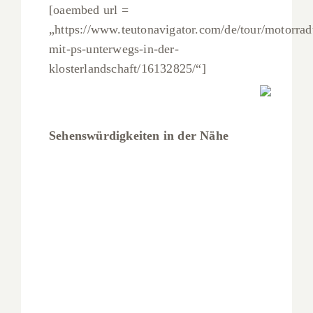
[oaembed url =
„https://www.teutonavigator.com/de/tour/motorrad
mit-ps-unterwegs-in-der-
klosterlandschaft/16132825/“]
Sehenswürdigkeiten in der Nähe
Bad
Driburg
Bad Driburg
Desenberg
Desenberg
Die
Iburg
Die Iburg