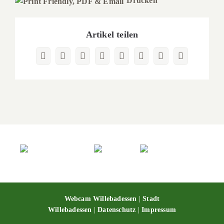
Drucken
Artikel teilen
Facebook
X
Reddit
LinkedIn
WhatsApp
Pinterest
Vk
E-
Mail
Webcam Willebadessen
|
Stadt
Willebadessen
|
Datenschutz
|
Impressum