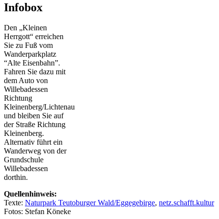
Infobox
Den „Kleinen
Herrgott“ erreichen
Sie zu Fuß vom
Wanderparkplatz
“Alte Eisenbahn”.
Fahren Sie dazu mit
dem Auto von
Willebadessen
Richtung
Kleinenberg/Lichtenau
und bleiben Sie auf
der Straße Richtung
Kleinenberg.
Alternativ führt ein
Wanderweg von der
Grundschule
Willebadessen
dorthin.
Quellenhinweis:
Texte:
Naturpark Teutoburger Wald/Eggegebirge
,
netz.schafft.kultur
Fotos: Stefan Köneke