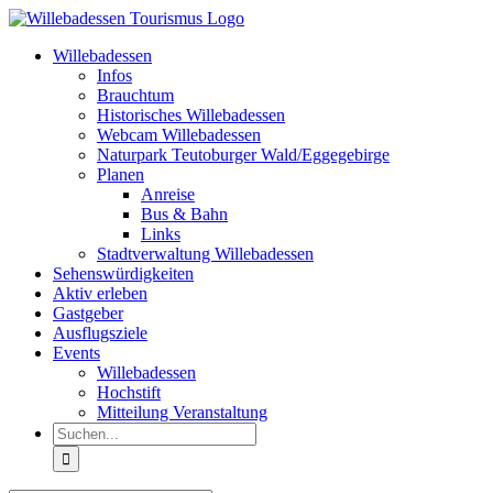
Zum
Inhalt
Willebadessen
springen
Infos
Brauchtum
Historisches Willebadessen
Webcam Willebadessen
Naturpark Teutoburger Wald/Eggegebirge
Planen
Anreise
Bus & Bahn
Links
Stadtverwaltung Willebadessen
Sehenswürdigkeiten
Aktiv erleben
Gastgeber
Ausflugsziele
Events
Willebadessen
Hochstift
Mitteilung Veranstaltung
Suche
nach: