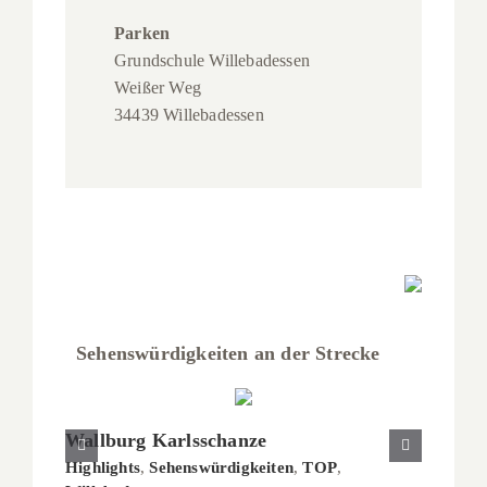
Parken
Grundschule Willebadessen
Weißer Weg
34439 Willebadessen
Sehenswürdigkeiten an der Strecke
Wallburg Karlsschanze
Klein
Highlights
,
Sehenswürdigkeiten
,
TOP
,
Sehens