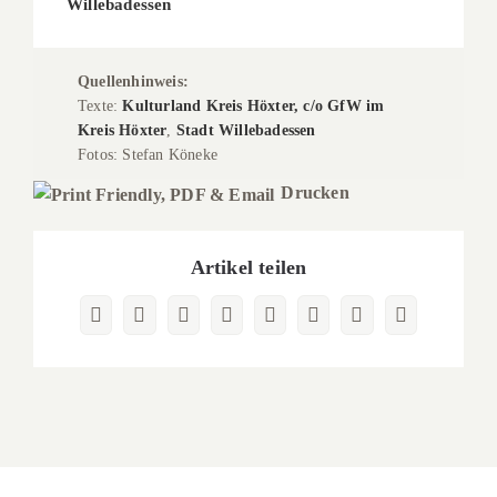
Willebadessen
Quellenhinweis:
Texte:
Kulturland Kreis Höxter, c/o GfW im
Kreis Höxter
,
Stadt Willebadessen
Fotos: Stefan Köneke
Drucken
Artikel teilen
Facebook
X
Reddit
LinkedIn
WhatsApp
Pinterest
Vk
E-
Mail