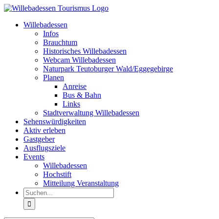
Zum
Inhalt
Willebadessen
springen
Infos
Brauchtum
Historisches Willebadessen
Webcam Willebadessen
Naturpark Teutoburger Wald/Eggegebirge
Planen
Anreise
Bus & Bahn
Links
Stadtverwaltung Willebadessen
Sehenswürdigkeiten
Aktiv erleben
Gastgeber
Ausflugsziele
Events
Willebadessen
Hochstift
Mitteilung Veranstaltung
Suche
nach: