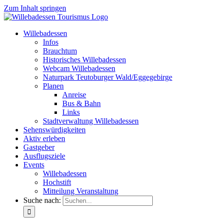
Zum Inhalt springen
Willebadessen
Infos
Brauchtum
Historisches Willebadessen
Webcam Willebadessen
Naturpark Teutoburger Wald/Eggegebirge
Planen
Anreise
Bus & Bahn
Links
Stadtverwaltung Willebadessen
Sehenswürdigkeiten
Aktiv erleben
Gastgeber
Ausflugsziele
Events
Willebadessen
Hochstift
Mitteilung Veranstaltung
Suche nach: