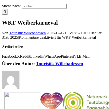
Suche nach:
WKF Weiberkarneval
Von
Touristik Willebadessen
|
2025-12-12T15:18:57+01:00
Januar
31st, 2025
|
Kommentare deaktiviert
für WKF Weiberkarneval
Artikel teilen
Facebook
X
Reddit
LinkedIn
WhatsApp
Pinterest
Vk
E-Mail
Über den Autor:
Touristik Willebadessen