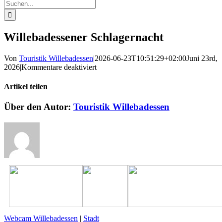
Suche
nach:
Willebadessener Schlagernacht
Von
Touristik Willebadessen
|
2026-06-23T10:51:29+02:00
Juni 23rd,
für
2026
|
Kommentare deaktiviert
Willebadessener
Schlagernacht
Artikel teilen
Facebook
X
Reddit
LinkedIn
WhatsApp
Pinterest
Vk
E-
Über den Autor:
Touristik Willebadessen
Mail
Webcam Willebadessen
|
Stadt