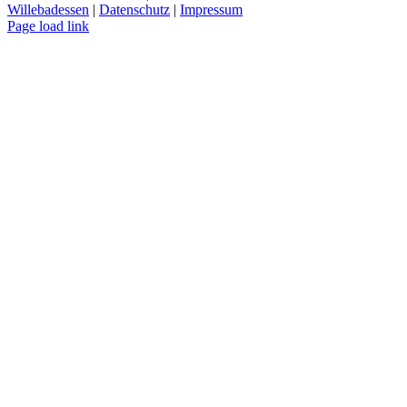
Willebadessen
|
Datenschutz
|
Impressum
Facebook
X
YouTube
Page load link
Nach
oben