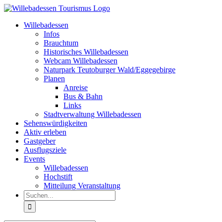
Zum
Inhalt
Willebadessen
springen
Infos
Brauchtum
Historisches Willebadessen
Webcam Willebadessen
Naturpark Teutoburger Wald/Eggegebirge
Planen
Anreise
Bus & Bahn
Links
Stadtverwaltung Willebadessen
Sehenswürdigkeiten
Aktiv erleben
Gastgeber
Ausflugsziele
Events
Willebadessen
Hochstift
Mitteilung Veranstaltung
Suche
nach: