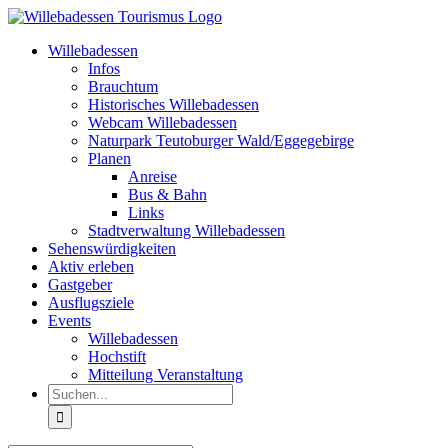
Zum
Inhalt
Willebadessen
springen
Infos
Brauchtum
Historisches Willebadessen
Webcam Willebadessen
Naturpark Teutoburger Wald/Eggegebirge
Planen
Anreise
Bus & Bahn
Links
Stadtverwaltung Willebadessen
Sehenswürdigkeiten
Aktiv erleben
Gastgeber
Ausflugsziele
Events
Willebadessen
Hochstift
Mitteilung Veranstaltung
Suche
nach: