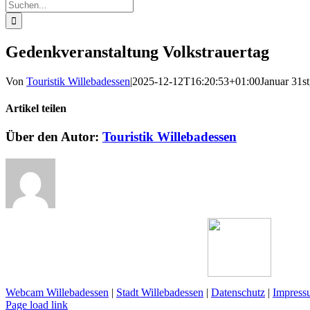
Suche
nach:
Gedenkveranstaltung Volkstrauertag
Von
Touristik Willebadessen
|
2025-12-12T16:20:53+01:00
Januar 31st
Artikel teilen
Facebook
X
Reddit
LinkedIn
WhatsApp
Pinterest
Vk
E-
Über den Autor:
Touristik Willebadessen
Mail
Webcam Willebadessen
|
Stadt Willebadessen
|
Datenschutz
|
Impress
Facebook
X
YouTube
Page load link