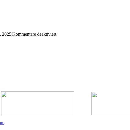
für
, 2025
|
Kommentare deaktiviert
Gedenkveranstaltung
Volkstrauertag
um