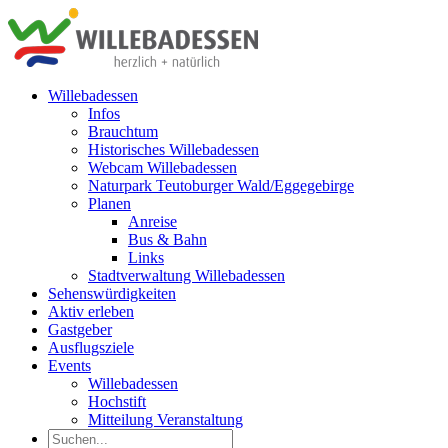
Zum
Inhalt
springen
Willebadessen
Infos
Brauchtum
Historisches Willebadessen
Webcam Willebadessen
Naturpark Teutoburger Wald/Eggegebirge
Planen
Anreise
Bus & Bahn
Links
Stadtverwaltung Willebadessen
Sehenswürdigkeiten
Aktiv erleben
Gastgeber
Ausflugsziele
Events
Willebadessen
Hochstift
Mitteilung Veranstaltung
Suche