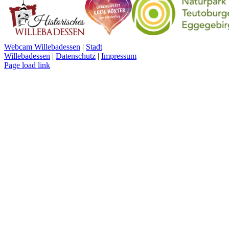
noch
so
viel
Ehe
übrig“
Webcam Willebadessen
|
Stadt
Willebadessen
|
Datenschutz
|
Impressum
Facebook
X
YouTube
Page load link
Nach
oben