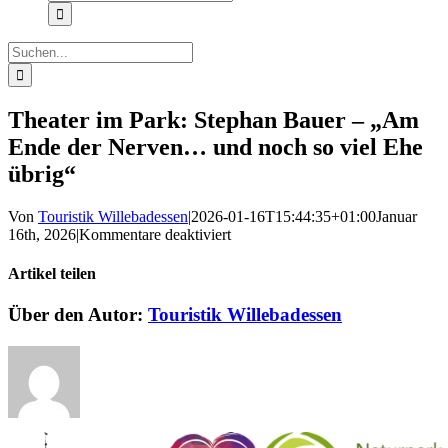
nach:
Suche
nach:
Theater im Park: Stephan Bauer – „Am
Ende der Nerven… und noch so viel Ehe
übrig“
Von
Touristik Willebadessen
|
2026-01-16T15:44:35+01:00
Januar
für
16th, 2026
|
Kommentare deaktiviert
Theater
im
Artikel teilen
Park:
Stephan
Facebook
X
Reddit
LinkedIn
WhatsApp
Pinterest
Vk
E-
Über den Autor:
Touristik Willebadessen
Bauer
Mail
–
„Am
Ende
der
Nerven…
und