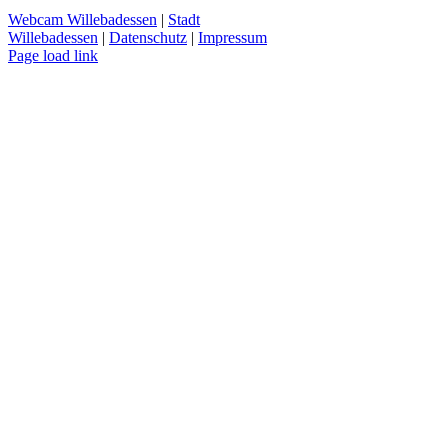
Webcam Willebadessen
|
Stadt
Willebadessen
|
Datenschutz
|
Impressum
Facebook
X
YouTube
Page load link
Nach
oben