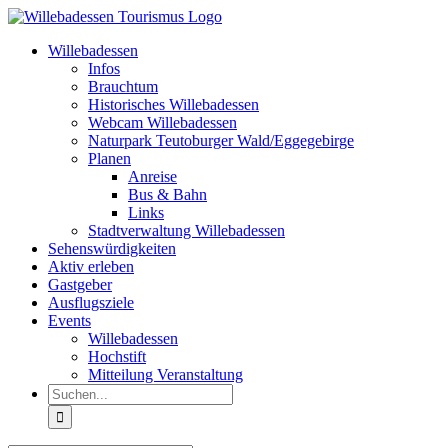
Zum
Inhalt
Willebadessen
springen
Infos
Brauchtum
Historisches Willebadessen
Webcam Willebadessen
Naturpark Teutoburger Wald/Eggegebirge
Planen
Anreise
Bus & Bahn
Links
Stadtverwaltung Willebadessen
Sehenswürdigkeiten
Aktiv erleben
Gastgeber
Ausflugsziele
Events
Willebadessen
Hochstift
Mitteilung Veranstaltung
Suche
nach: