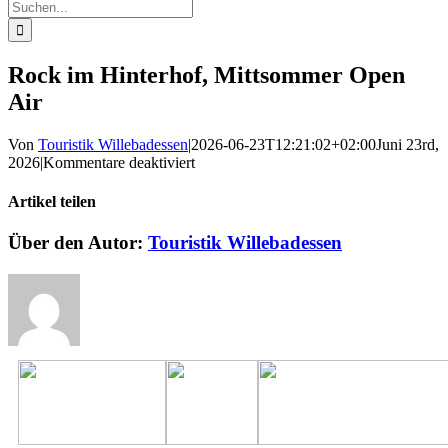
Suche
nach:
Rock im Hinterhof, Mittsommer Open
Air
Von
Touristik Willebadessen
|
2026-06-23T12:21:02+02:00
Juni 23rd,
für
2026
|
Kommentare deaktiviert
Rock
im
Artikel teilen
Hinterhof,
Mittsommer
Facebook
X
Reddit
LinkedIn
WhatsApp
Pinterest
Vk
E-
Über den Autor:
Touristik Willebadessen
Open
Mail
Air