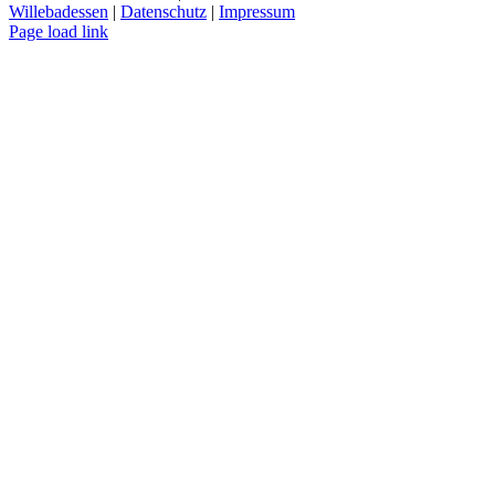
Willebadessen
|
Datenschutz
|
Impressum
Facebook
X
YouTube
Page load link
Nach
oben