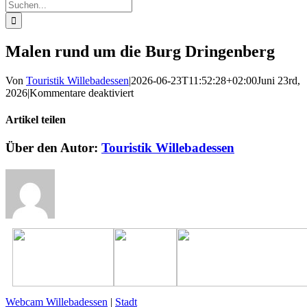
Suche
nach:
Malen rund um die Burg Dringenberg
Von
Touristik Willebadessen
|
2026-06-23T11:52:28+02:00
Juni 23rd,
für
2026
|
Kommentare deaktiviert
Malen
rund
Artikel teilen
um
die
Facebook
X
Reddit
LinkedIn
WhatsApp
Pinterest
Vk
E-
Über den Autor:
Touristik Willebadessen
Burg
Mail
Dringenberg
Webcam Willebadessen
|
Stadt