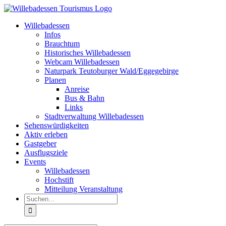
Zum
Inhalt
Willebadessen
springen
Infos
Brauchtum
Historisches Willebadessen
Webcam Willebadessen
Naturpark Teutoburger Wald/Eggegebirge
Planen
Anreise
Bus & Bahn
Links
Stadtverwaltung Willebadessen
Sehenswürdigkeiten
Aktiv erleben
Gastgeber
Ausflugsziele
Events
Willebadessen
Hochstift
Mitteilung Veranstaltung
Suche
nach: