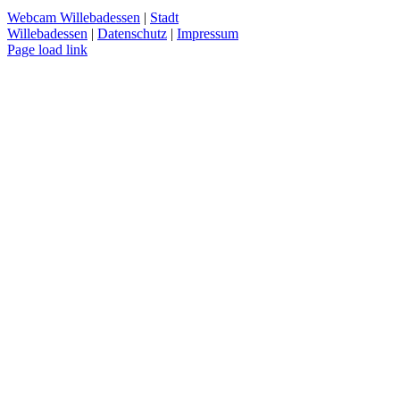
Webcam Willebadessen
|
Stadt
Willebadessen
|
Datenschutz
|
Impressum
Facebook
X
YouTube
Page load link
Nach
oben