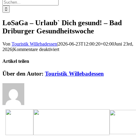
Suche
nach:
LoSaGa – Urlaub` Dich gesund! – Bad
Driburger Gesundheitswoche
Von
Touristik Willebadessen
|
2026-06-23T12:00:20+02:00
Juni 23rd,
für
2026
|
Kommentare deaktiviert
LoSaGa
–
Artikel teilen
Urlaub`
Dich
Facebook
X
Reddit
LinkedIn
WhatsApp
Pinterest
Vk
E-
Über den Autor:
Touristik Willebadessen
gesund!
Mail
–
Bad
Driburger
Gesundheitswoche