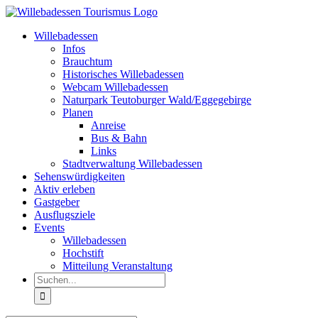
Zum
Inhalt
Willebadessen
springen
Infos
Brauchtum
Historisches Willebadessen
Webcam Willebadessen
Naturpark Teutoburger Wald/Eggegebirge
Planen
Anreise
Bus & Bahn
Links
Stadtverwaltung Willebadessen
Sehenswürdigkeiten
Aktiv erleben
Gastgeber
Ausflugsziele
Events
Willebadessen
Hochstift
Mitteilung Veranstaltung
Suche
nach: