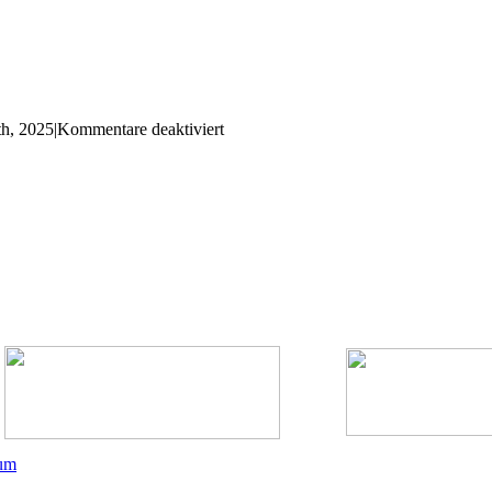
für
th, 2025
|
Kommentare deaktiviert
Willebadessener
Kunsttage
2026
um