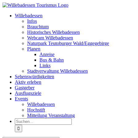
Zum
Inhalt
Willebadessen
springen
Infos
Brauchtum
Historisches Willebadessen
Webcam Willebadessen
Naturpark Teutoburger Wald/Eggegebirge
Planen
Anreise
Bus & Bahn
Links
Stadtverwaltung Willebadessen
Sehenswürdigkeiten
Aktiv erleben
Gastgeber
Ausflugsziele
Events
Willebadessen
Hochstift
Mitteilung Veranstaltung
Suche
nach: