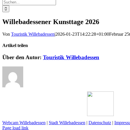
Suche
nach:
Willebadessener Kunsttage 2026
Von
Touristik Willebadessen
|
2026-01-23T14:22:28+01:00
Februar 25
Artikel teilen
Facebook
X
Reddit
LinkedIn
WhatsApp
Pinterest
Vk
E-
Über den Autor:
Touristik Willebadessen
Mail
Webcam Willebadessen
|
Stadt Willebadessen
|
Datenschutz
|
Impress
Facebook
X
YouTube
Page load link