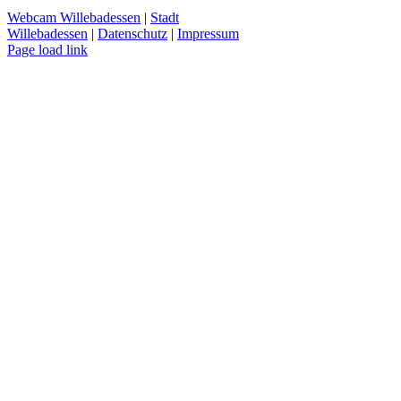
Webcam Willebadessen
|
Stadt
Willebadessen
|
Datenschutz
|
Impressum
Facebook
X
YouTube
Page load link
Nach
oben