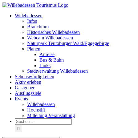
Zum
Inhalt
Willebadessen
springen
Infos
Brauchtum
Historisches Willebadessen
Webcam Willebadessen
Naturpark Teutoburger Wald/Eggegebirge
Planen
Anreise
Bus & Bahn
Links
Stadtverwaltung Willebadessen
Sehenswürdigkeiten
Aktiv erleben
Gastgeber
Ausflugsziele
Events
Willebadessen
Hochstift
Mitteilung Veranstaltung
Suche
nach: