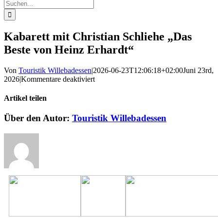
Suche
nach:
Kabarett mit Christian Schliehe „Das
Beste von Heinz Erhardt“
Von
Touristik Willebadessen
|
2026-06-23T12:06:18+02:00
Juni 23rd,
für
2026
|
Kommentare deaktiviert
Kabarett
mit
Artikel teilen
Christian
Schliehe
Facebook
X
Reddit
LinkedIn
WhatsApp
Pinterest
Vk
E-
Über den Autor:
Touristik Willebadessen
„Das
Mail
Beste
von
Heinz
Erhardt“