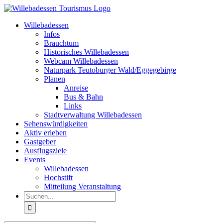
Zum
Inhalt
Willebadessen
springen
Infos
Brauchtum
Historisches Willebadessen
Webcam Willebadessen
Naturpark Teutoburger Wald/Eggegebirge
Planen
Anreise
Bus & Bahn
Links
Stadtverwaltung Willebadessen
Sehenswürdigkeiten
Aktiv erleben
Gastgeber
Ausflugsziele
Events
Willebadessen
Hochstift
Mitteilung Veranstaltung
Suche
nach: