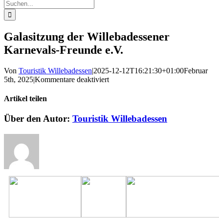
Suche
nach:
Galasitzung der Willebadessener
Karnevals-Freunde e.V.
Von
Touristik Willebadessen
|
2025-12-12T16:21:30+01:00
Februar
für
5th, 2025
|
Kommentare deaktiviert
Galasitzung
der
Artikel teilen
Willebadessener
Karnevals-
Facebook
X
Reddit
LinkedIn
WhatsApp
Pinterest
Vk
E-
Über den Autor:
Touristik Willebadessen
Freunde
Mail
e.V.