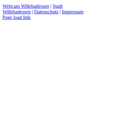
Webcam Willebadessen
|
Stadt
Willebadessen
|
Datenschutz
|
Impressum
Facebook
X
YouTube
Page load link
Nach
oben