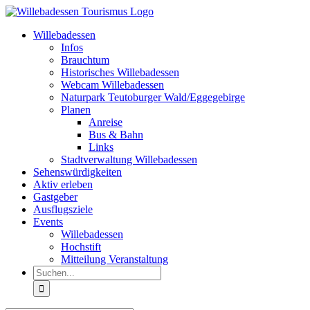
Zum
Inhalt
Willebadessen
springen
Infos
Brauchtum
Historisches Willebadessen
Webcam Willebadessen
Naturpark Teutoburger Wald/Eggegebirge
Planen
Anreise
Bus & Bahn
Links
Stadtverwaltung Willebadessen
Sehenswürdigkeiten
Aktiv erleben
Gastgeber
Ausflugsziele
Events
Willebadessen
Hochstift
Mitteilung Veranstaltung
Suche
nach: