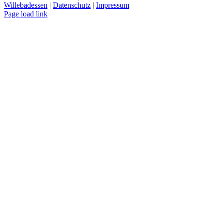
Willebadessen
|
Datenschutz
|
Impressum
Facebook
X
YouTube
Page load link
Nach
oben