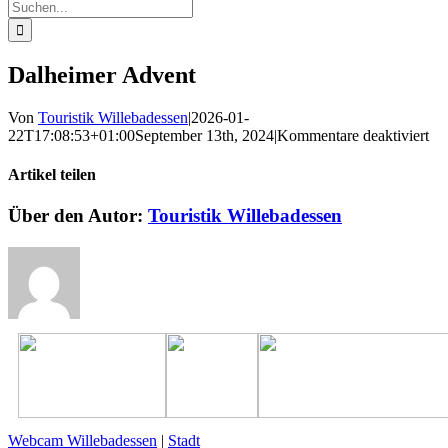
Suche
nach:
Dalheimer Advent
Von
Touristik Willebadessen
|
2026-01-
für
22T17:08:53+01:00
September 13th, 2024
|
Kommentare deaktiviert
Da
Ad
Artikel teilen
Facebook
X
Reddit
LinkedIn
WhatsApp
Pinterest
Vk
E-
Über den Autor:
Touristik Willebadessen
Mail
Webcam Willebadessen
|
Stadt