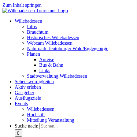
Zum Inhalt springen
Willebadessen
Infos
Brauchtum
Historisches Willebadessen
Webcam Willebadessen
Naturpark Teutoburger Wald/Eggegebirge
Planen
Anreise
Bus & Bahn
Links
Stadtverwaltung Willebadessen
Sehenswürdigkeiten
Aktiv erleben
Gastgeber
Ausflugsziele
Events
Willebadessen
Hochstift
Mitteilung Veranstaltung
Suche nach: