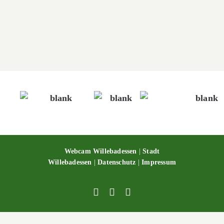
Wallburg Karlsschanze
Wallburg Karlsschanze
Webcam Willebadessen
|
Stadt
Willebadessen
|
Datenschutz
|
Impressum
Facebook
X
YouTube