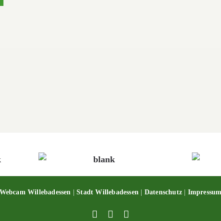
Webcam Willebadessen
|
Stadt Willebadessen
|
Datenschutz
|
Impressu
Facebook
X
YouTube