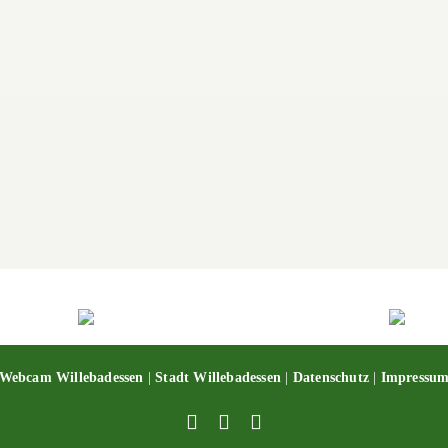
Webcam Willebadessen
|
Stadt Willebadessen
|
Datenschutz
|
Impressu
Facebook
X
YouTube