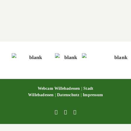
Alte Eisenbahn
Alte Eisenbahn
Webcam Willebadessen
|
Stadt
Willebadessen
|
Datenschutz
|
Impressum
Facebook
X
YouTube