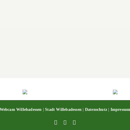
Webcam Willebadessen
|
Stadt Willebadessen
|
Datenschutz
|
Impressu
Facebook
X
YouTube