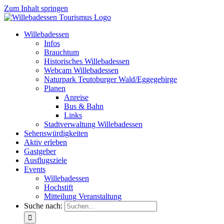
Zum Inhalt springen
Willebadessen
Infos
Brauchtum
Historisches Willebadessen
Webcam Willebadessen
Naturpark Teutoburger Wald/Eggegebirge
Planen
Anreise
Bus & Bahn
Links
Stadtverwaltung Willebadessen
Sehenswürdigkeiten
Aktiv erleben
Gastgeber
Ausflugsziele
Events
Willebadessen
Hochstift
Mitteilung Veranstaltung
Suche nach: