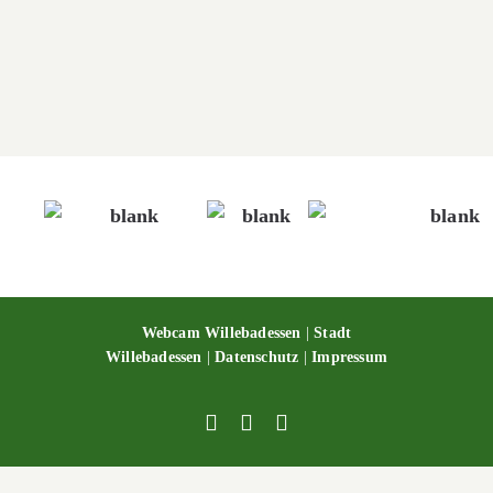
Modellbundesbahn
Modellbundesbahn
Webcam Willebadessen
|
Stadt
Willebadessen
|
Datenschutz
|
Impressum
Facebook
X
YouTube