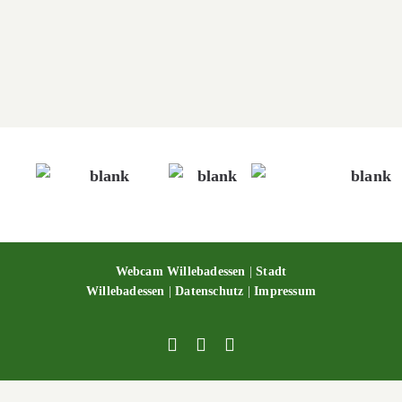
Tierpark Sababurg
Tierpark Sababurg
Webcam Willebadessen
|
Stadt
Willebadessen
|
Datenschutz
|
Impressum
Facebook
X
YouTube