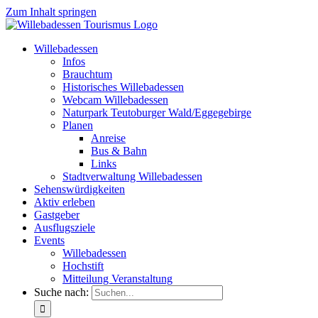
Zum Inhalt springen
Willebadessen
Infos
Brauchtum
Historisches Willebadessen
Webcam Willebadessen
Naturpark Teutoburger Wald/Eggegebirge
Planen
Anreise
Bus & Bahn
Links
Stadtverwaltung Willebadessen
Sehenswürdigkeiten
Aktiv erleben
Gastgeber
Ausflugsziele
Events
Willebadessen
Hochstift
Mitteilung Veranstaltung
Suche nach: