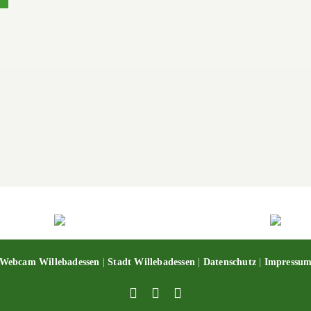
Webcam Willebadessen
|
Stadt Willebadessen
|
Datenschutz
|
Impressu
Facebook
X
YouTube