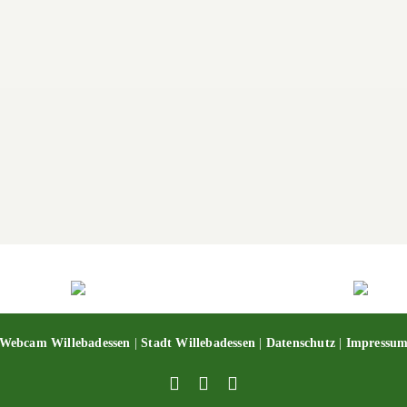
Webcam Willebadessen
|
Stadt Willebadessen
|
Datenschutz
|
Impressu
Facebook
X
YouTube