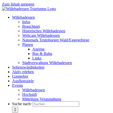
Zum Inhalt springen
Willebadessen
Infos
Brauchtum
Historisches Willebadessen
Webcam Willebadessen
Naturpark Teutoburger Wald/Eggegebirge
Planen
Anreise
Bus & Bahn
Links
Stadtverwaltung Willebadessen
Sehenswürdigkeiten
Aktiv erleben
Gastgeber
Ausflugsziele
Events
Willebadessen
Hochstift
Mitteilung Veranstaltung
Suche nach: