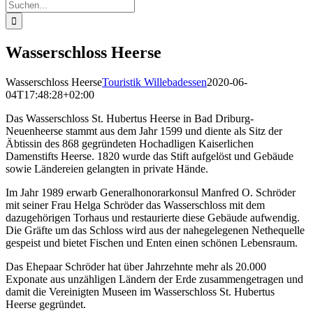
Suche
nach:
Wasserschloss Heerse
Wasserschloss Heerse
Touristik Willebadessen
2020-06-
04T17:48:28+02:00
Das Wasserschloss St. Hubertus Heerse in Bad Driburg-
Neuenheerse stammt aus dem Jahr 1599 und diente als Sitz der
Äbtissin des 868 gegründeten Hochadligen Kaiserlichen
Damenstifts Heerse. 1820 wurde das Stift aufgelöst und Gebäude
sowie Ländereien gelangten in private Hände.
Im Jahr 1989 erwarb Generalhonorarkonsul Manfred O. Schröder
mit seiner Frau Helga Schröder das Wasserschloss mit dem
dazugehörigen Torhaus und restaurierte diese Gebäude aufwendig.
Die Gräfte um das Schloss wird aus der nahegelegenen Nethequelle
gespeist und bietet Fischen und Enten einen schönen Lebensraum.
Das Ehepaar Schröder hat über Jahrzehnte mehr als 20.000
Exponate aus unzähligen Ländern der Erde zusammengetragen und
damit die Vereinigten Museen im Wasserschloss St. Hubertus
Heerse gegründet.