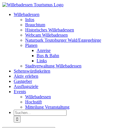
Zum
Inhalt
Willebadessen
springen
Infos
Brauchtum
Historisches Willebadessen
Webcam Willebadessen
Naturpark Teutoburger Wald/Eggegebirge
Planen
Anreise
Bus & Bahn
Links
Stadtverwaltung Willebadessen
Sehenswürdigkeiten
Aktiv erleben
Gastgeber
Ausflugsziele
Events
Willebadessen
Hochstift
Mitteilung Veranstaltung
Suche
nach: