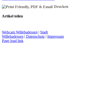
Drucken
Artikel teilen
Facebook
X
Reddit
LinkedIn
WhatsApp
Pinterest
Vk
E-
Mail
Webcam Willebadessen
|
Stadt
Willebadessen
|
Datenschutz
|
Impressum
Facebook
X
YouTube
Page load link
Nach
oben