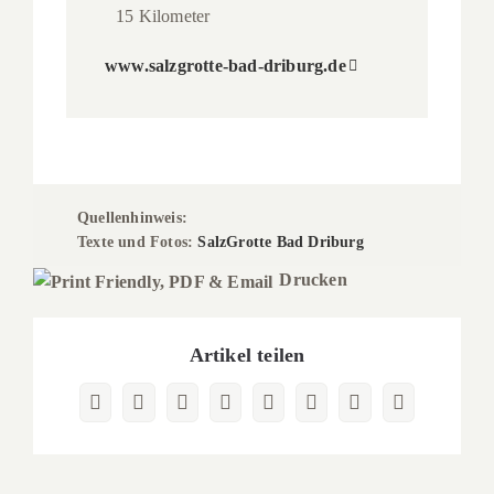
15 Kilometer
www.salzgrotte-bad-driburg.de
Quellenhinweis:
Texte und Fotos:
SalzGrotte Bad Driburg
Drucken
Artikel teilen
Facebook
X
Reddit
LinkedIn
WhatsApp
Pinterest
Vk
E-
Mail