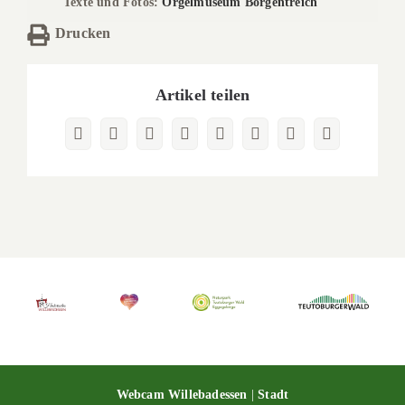
Texte und Fotos:
Orgelmuseum Borgentreich
Drucken
Artikel teilen
Facebook
X
Reddit
LinkedIn
WhatsApp
Pinterest
Vk
E-
Mail
Webcam Willebadessen
|
Stadt