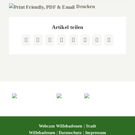
Drucken
Artikel teilen
Facebook
X
Reddit
LinkedIn
WhatsApp
Pinterest
Vk
E-
Mail
Webcam Willebadessen
|
Stadt
Willebadessen
|
Datenschutz
|
Impressum