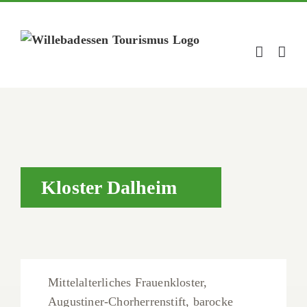
Zum
Inhalt
springen
Kloster Dalheim
Mittelalterliches Frauenkloster,
Augustiner-Chorherrenstift, barocke