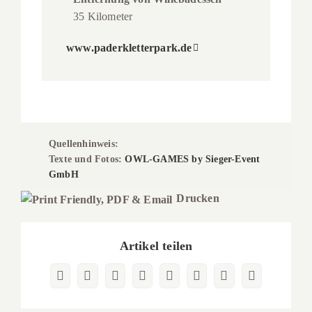
35 Kilometer
www.paderkletterpark.de
Quellenhinweis:
Texte und Fotos:
OWL-GAMES by Sieger-Event
GmbH
Drucken
Artikel teilen
Facebook
X
Reddit
LinkedIn
WhatsApp
Pinterest
Vk
E-
Mail