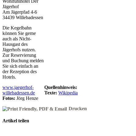
Wohlfühlhotel Der
Jägerhof
Am Jägerpfad 4-6
34439 Willebadessen
Die Kegelbahn
können Sie gerne
auch als Nicht-
Hausgast des
Jägerhofs nutzen.
Zur Reservierung
und Buchung melden
Sie sich einfach an
der Rezeption des
Hotels.
www.jaegerhof-
Quellenhinweis:
willebadessen.de
Texte:
Wikipedia
Fotos:
Jörg Henze
Drucken
Artikel teilen
Facebook
X
Reddit
LinkedIn
WhatsApp
Pinterest
Vk
E-