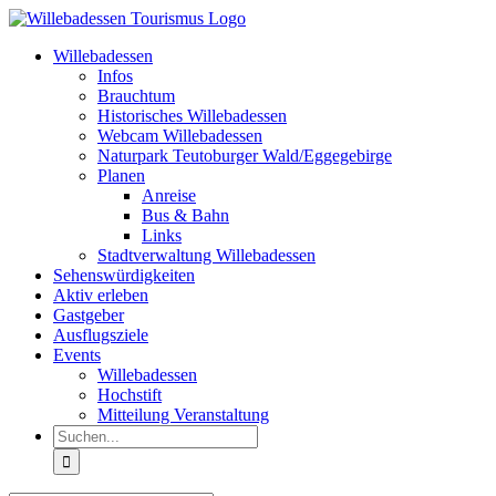
Zum
Inhalt
Willebadessen
springen
Infos
Brauchtum
Historisches Willebadessen
Webcam Willebadessen
Naturpark Teutoburger Wald/Eggegebirge
Planen
Anreise
Bus & Bahn
Links
Stadtverwaltung Willebadessen
Sehenswürdigkeiten
Aktiv erleben
Gastgeber
Ausflugsziele
Events
Willebadessen
Hochstift
Mitteilung Veranstaltung
Suche
nach: