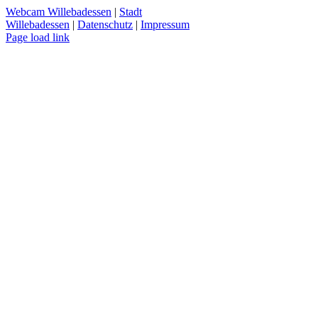
Mail
Webcam Willebadessen
|
Stadt
Willebadessen
|
Datenschutz
|
Impressum
Facebook
X
YouTube
Page load link
Nach
oben