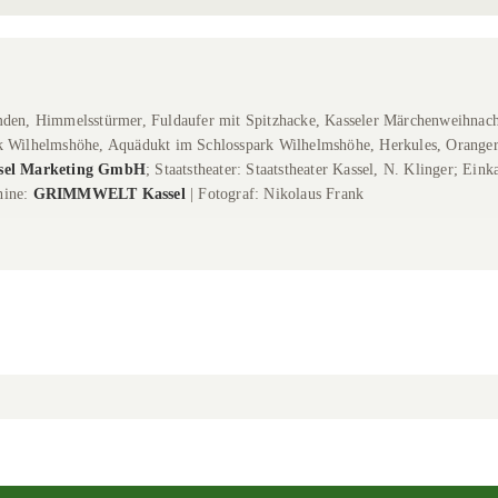
mden, Himmelsstürmer, Fuldaufer mit Spitzhacke, Kasseler Märchenweihnach
k Wilhelmshöhe, Aquädukt im Schlosspark Wilhelmshöhe, Herkules, Orangeri
sel Marketing GmbH
; Staatstheater: Staatstheater Kassel, N. Klinger; Ein
hine:
GRIMMWELT Kassel
| Fotograf: Nikolaus Frank