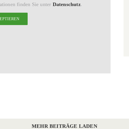
tionen finden Sie unter
Datenschutz
.
EPTIEREN
Park
und
MWELT
Schloss
GRIMMWELT
Park und Schloss Wilhelm
Wilhelmsthal
MEHR BEITRÄGE LADEN