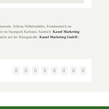
tsmarkt, Schloss Wilhelmshöhe, Fontänenteich im
e im Staatspark Karlsaue, Aueteich:
Kassel Marketing
kaufen auf der Königsstraße:
Kassel Marketing GmbH
|
Facebook
X
Reddit
LinkedIn
WhatsApp
Pinterest
Vk
E-
Mail